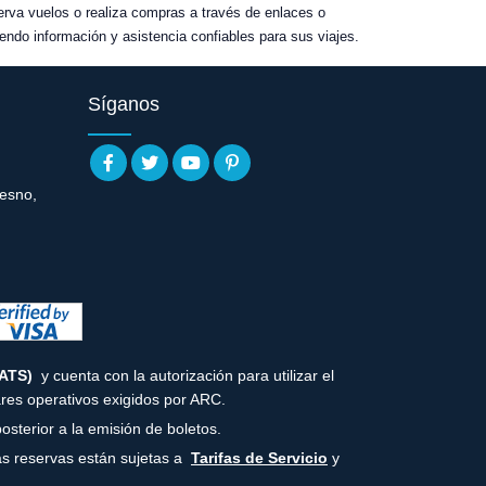
serva vuelos o realiza compras a través de enlaces o
endo información y asistencia confiables para sus viajes.
Síganos
resno,
(ATS)
y cuenta con la autorización para utilizar el
es operativos exigidos por ARC.
osterior a la emisión de boletos.
as reservas están sujetas a
Tarifas de Servicio
y