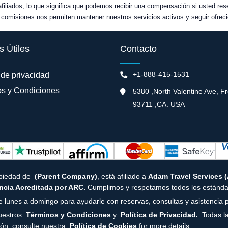
afiliados, lo que significa que podemos recibir una compensación si usted re
comisiones nos permiten mantener nuestros servicios activos y seguir ofreci
s Útiles
Contacto
+1-888-415-1531
 de privacidad
s y Condiciones
5380 ,North Valentine Ave, F
93711 ,CA. USA
opiedad de
(Parent Company)
, está afiliado a
Adam Travel Services 
cia Acreditada por ARC.
Cumplimos y respetamos todos los estándar
e lunes a domingo para ayudarle con reservas, consultas y asistencia p
nuestros
Términos y Condiciones
y
Política de Privacidad.
. Todas l
ión, consulte nuestra
Política de Cookies
for more details.