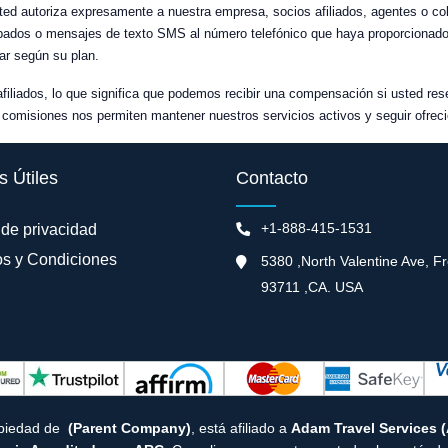
usted autoriza expresamente a nuestra empresa, socios afiliados, agentes o 
dos o mensajes de texto SMS al número telefónico que haya proporcionado, 
ar según su plan.
afiliados, lo que significa que podemos recibir una compensación si usted re
comisiones nos permiten mantener nuestros servicios activos y seguir ofreci
s Útiles
Contacto
+1-888-415-1531
 de privacidad
s y Condiciones
5380 ,North Valentine Ave, F
93711 ,CA. USA
opiedad de
(Parent Company)
, está afiliado a
Adam Travel Services 