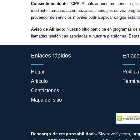
Consentimiento de TCPA:
Al utilizar nuestros servicios, 
mediante llamadas automatizadas, mensajes de voz pregraba
proveedor de servicios móviles podría aplicar cargos estánd
Aviso de Afiliado:
Nuestro sitio participa en programas de 
llamadas telefónicas asociadas a nuestra plataforma. Estas 
Enlaces rápidos
Enlace
Hogar
Política
Articulo
Término
Contáctenos
Mapa del sitio
Descargo de responsabilidad:-
Skytravelfly.com, pr