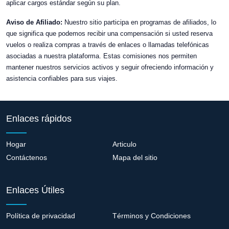
aplicar cargos estándar según su plan.
Aviso de Afiliado:
Nuestro sitio participa en programas de afiliados, lo
que significa que podemos recibir una compensación si usted reserva
vuelos o realiza compras a través de enlaces o llamadas telefónicas
asociadas a nuestra plataforma. Estas comisiones nos permiten
mantener nuestros servicios activos y seguir ofreciendo información y
asistencia confiables para sus viajes.
Enlaces rápidos
Hogar
Articulo
Contáctenos
Mapa del sitio
Enlaces Útiles
Política de privacidad
Términos y Condiciones